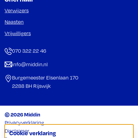
Verwijzers
Naasten
Vrijwilligers
070 322 22 46
info@middin.nl
Burgemeester Elsenlaan 170
2288 BH Rijswijk
© 2026 Middin
Privacyverklaring
Disclaimer
Cookie verklaring