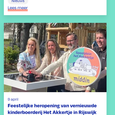
Nieuws
Lees meer
9 april
Feestelijke heropening van vernieuwde
kinderboerderij Het Akkertje in Rijswijk