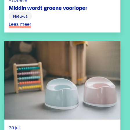
8 oktober
Middin wordt groene voorloper
Nieuws
Lees meer
29 juli