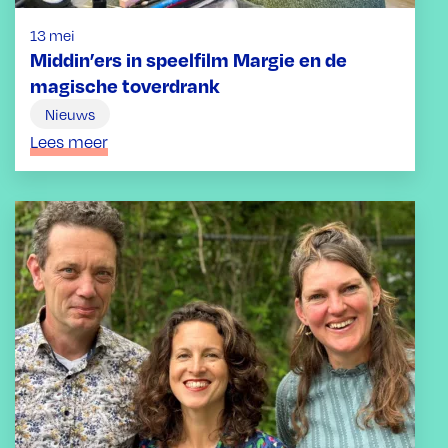
13 mei
Middin’ers in speelfilm Margie en de
magische toverdrank
Nieuws
Lees meer