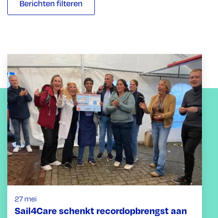
Berichten filteren
27 mei
Sail4Care schenkt recordopbrengst aan