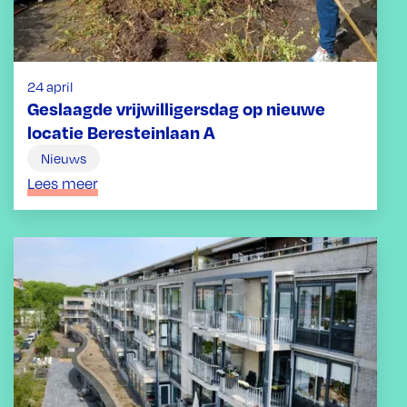
24 april
Geslaagde vrijwilligersdag op nieuwe
locatie Beresteinlaan A
Nieuws
Lees meer