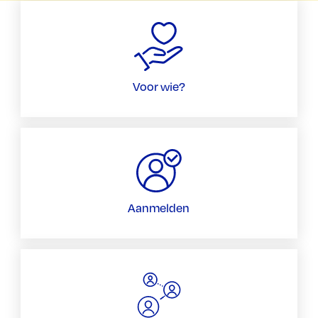
Midden
in
het
Voor wie?
leven
Aanmelden