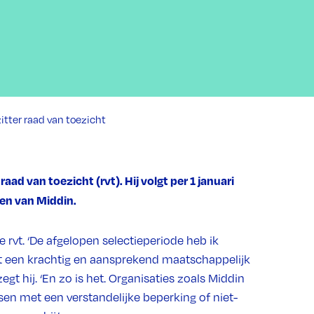
itter raad van toezicht
ad van toezicht (rvt). Hij volgt per 1 januari
men van Middin.
de rvt. ‘De afgelopen selectieperiode heb ik
et een krachtig en aansprekend maatschappelijk
egt hij. ‘En zo is het. Organisaties zoals Middin
sen met een verstandelijke beperking of niet-