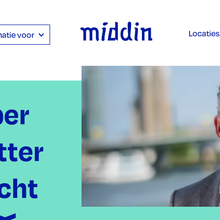
Locaties
atie voor
per
tter
icht