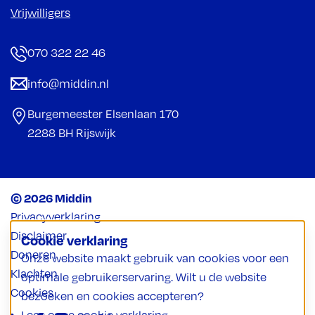
Vrijwilligers
070 322 22 46
info@middin.nl
Burgemeester Elsenlaan 170
2288 BH Rijswijk
© 2026 Middin
Privacyverklaring
Disclaimer
Cookie verklaring
Doneren
Onze website maakt gebruik van cookies voor een
Klachten
optimale gebruikerservaring. Wilt u de website
Cookies
bezoeken en cookies accepteren?