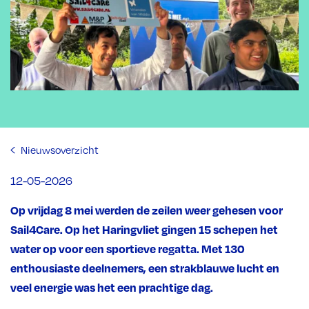
Nieuwsoverzicht
12-05-2026
Op vrijdag 8 mei werden de zeilen weer gehesen voor
Sail4Care. Op het Haringvliet gingen 15 schepen het
water op voor een sportieve regatta. Met 130
enthousiaste deelnemers, een strakblauwe lucht en
veel energie was het een prachtige dag.