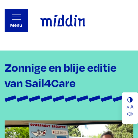
Menu
Zonnige en blije editie
van Sail4Care
A
A