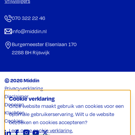
Vrijwilligers
070 322 22 46
info@middin.nl
Burgemeester Elsenlaan 170
2288 BH Rijswijk
© 2026 Middin
Privacyverklaring
Disclaimer
Cookie verklaring
Doneren
Onze website maakt gebruik van cookies voor een
Klachten
optimale gebruikerservaring. Wilt u de website
Cookies
bezoeken en cookies accepteren?
Lees onze cookie verklaring.