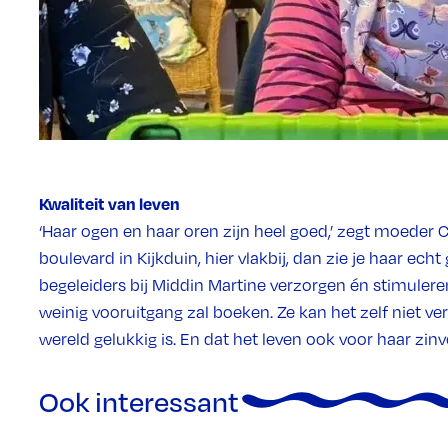
Kwaliteit van leven
‘Haar ogen en haar oren zijn heel goed,’ zegt moeder
boulevard in Kijkduin, hier vlakbij, dan zie je haar ec
begeleiders bij Middin Martine verzorgen én stimuleren
weinig vooruitgang zal boeken. Ze kan het zelf niet ve
wereld gelukkig is. En dat het leven ook voor haar zinvol
Ook interessant