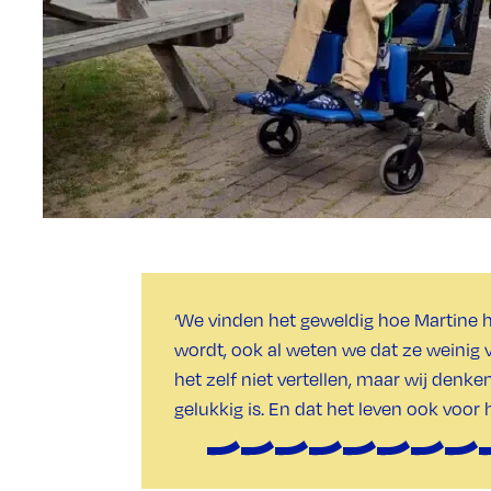
‘We vinden het geweldig hoe Martine h
wordt, ook al weten we dat ze weinig 
het zelf niet vertellen, maar wij denke
gelukkig is. En dat het leven ook voor ha