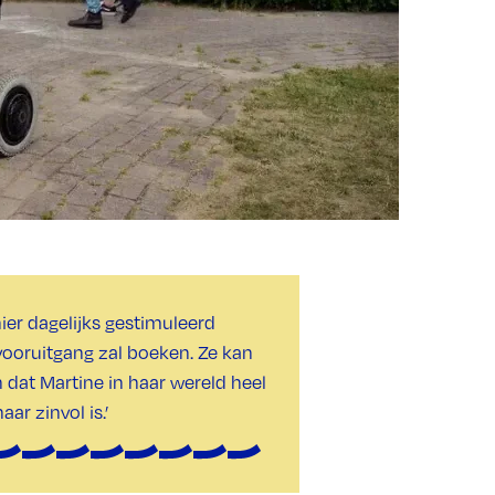
ier dagelijks gestimuleerd
vooruitgang zal boeken. Ze kan
n dat Martine in haar wereld heel
ar zinvol is.’