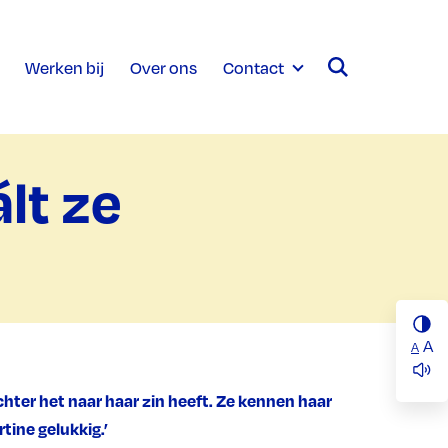
Werken bij
Over ons
Contact
lt ze
A
A
ter het naar haar zin heeft. Ze kennen haar
rtine gelukkig.’