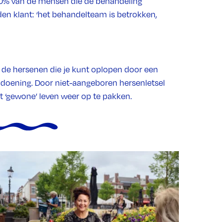
90% van de mensen die de behandeling
eden klant: ‘het behandelteam is betrokken,
 de hersenen die je kunt oplopen door een
andoening. Door niet-aangeboren hersenletsel
et ‘gewone’ leven weer op te pakken.