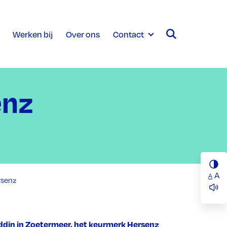
Werken bij
Over ons
Contact
enz
A
A
rsenz
ddin in Zoetermeer, het keurmerk Hersenz