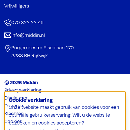
Vrijwilligers
070 322 22 46
info@middin.nl
Burgemeester Elsenlaan 170
2288 BH Rijswijk
© 2026 Middin
Privacyverklaring
Disclaimer
Cookie verklaring
Doneren
Onze website maakt gebruik van cookies voor een
Klachten
optimale gebruikerservaring. Wilt u de website
Cookies
bezoeken en cookies accepteren?