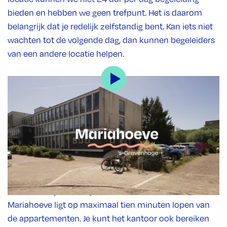
bieden en hebben we geen trefpunt. Het is daarom
belangrijk dat je redelijk zelfstandig bent. Kan iets niet
wachten tot de volgende dag, dan kunnen begeleiders
van een andere locatie helpen.
Hoe ziet de locatie eruit?
Onze locatie ligt in wijk Mariahoeve. Dit is in het
noorden van Den Haag, vlak bij Leidschendam en
Voorburg. Op tien minuten loopafstand ligt een
winkelcentrum, waar je onder andere supermarkten en
een drogist vindt. Ook een treinstation en een
tramhalte zijn dichtbij. Het kantoor van Middin-locatie
Mariahoeve ligt op maximaal tien minuten lopen van
de appartementen. Je kunt het kantoor ook bereiken