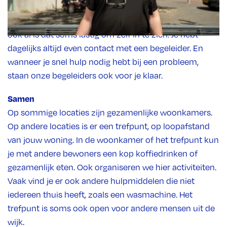
vaak er contact is, hangt onder andere af van jouw
wensen. Maar we kijken ook naar wat jij nodig hebt,
ook al is dat soms lastig om zelf in te zien. Je hebt
dagelijks altijd even contact met een begeleider. En
wanneer je snel hulp nodig hebt bij een probleem,
staan onze begeleiders ook voor je klaar.
Samen
Op sommige locaties zijn gezamenlijke woonkamers.
Op andere locaties is er een trefpunt, op loopafstand
van jouw woning. In de woonkamer of het trefpunt kun
je met andere bewoners een kop koffiedrinken of
gezamenlijk eten. Ook organiseren we hier activiteiten.
Vaak vind je er ook andere hulpmiddelen die niet
iedereen thuis heeft, zoals een wasmachine. Het
trefpunt is soms ook open voor andere mensen uit de
wijk.