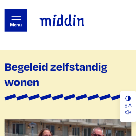
Menu
Begeleid zelfstandig
wonen
A
A