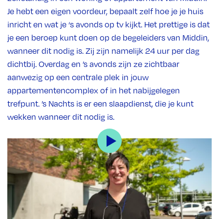
Je hebt een eigen voordeur, bepaalt zelf hoe je je huis
inricht en wat je ‘s avonds op tv kijkt. Het prettige is dat
je een beroep kunt doen op de begeleiders van Middin,
wanneer dit nodig is. Zij zijn namelijk 24 uur per dag
dichtbij. Overdag en ’s avonds zijn ze zichtbaar
aanwezig op een centrale plek in jouw
appartementencomplex of in het nabijgelegen
trefpunt. ’s Nachts is er een slaapdienst, die je kunt
wekken wanneer dit nodig is.
Begeleider in de buurt
De begeleiders zijn in de buurt wanneer je hulp nodig
hebt, bijvoorbeeld bij je huishoudelijke taken of koken.
Maar jullie kunnen samen ook andere doelen
afspreken die jouw zelfredzaamheid vergroten. Hoe