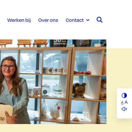
Werken bij
Over ons
Contact
A
A