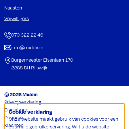
Naasten
Vrijwilligers
070 322 22 46
info@middin.nl
Burgemeester Elsenlaan 170
2288 BH Rijswijk
© 2026 Middin
Privacyverklaring
Disclaimer
Cookie verklaring
Doneren
Onze website maakt gebruik van cookies voor een
Klachten
optimale gebruikerservaring. Wilt u de website