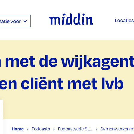
Locaties
atie voor
met de wijkagent
en cliënt met lvb
Home
Podcasts
Podcastserie Studio lvb
Samenwerken met