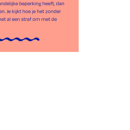
andelijke beperking heeft, dan
. Je kijkt hoe je het zonder
het al een straf om met de