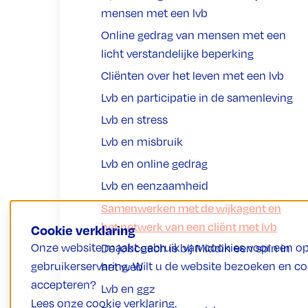
mensen met een lvb
Online gedrag van mensen met een
licht verstandelijke beperking
Cliënten over het leven met een lvb
Lvb en participatie in de samenleving
Lvb en stress
Lvb en misbruik
Lvb en online gedrag
Lvb en eenzaamheid
Samenwerken met de wijkagent en
het netwerk van een cliënt met lvb
Cookie verklaring
Onze website maakt gebruik van cookies voor een o
De jobcoach is bij Middin een spin in
gebruikerservaring. Wilt u de website bezoeken en c
het web
accepteren?
Lvb en ggz
Lees onze cookie verklaring.