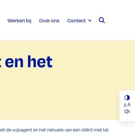
Werken bij
Over ons
Contact
 en het
A
A
 de wijkagent en het netwerk van een cliënt met lvb