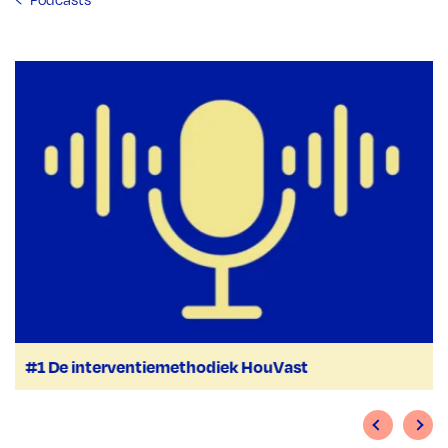
#1 De interventiemethodiek HouVast