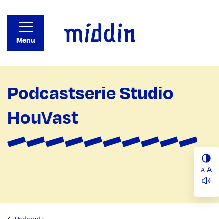
Menu
Podcastserie Studio
HouVast
A
A
Podcasts