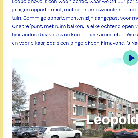
Leopoldhove is een woonlocatie, waar we 24 uur per da
je eigen appartement, met een ruime woonkamer, een
tuin. Sommige appartementen zijn aangepast voor me
Ons trefpunt, met ruim balkon, is elke ochtend open vo
hier andere bewoners en kun je hier samen eten. We o
en voor elkaar, zoals een bingo of een filmavond. ‘s Na
Hoe ziet de locatie eruit?
Middin-locatie Leopoldhove ligt in de wijk Buytenwegh 
een groot winkelcentrum, waar je winkels, een huisart
Randstadrail is vlakbij; hiermee ben je bijvoorbeeld s
appartementen bevinden zich in een complex waar o
trefpunt en het kantoor van de begeleiders zijn op de d
Leopoldhove ligt Middin-locatie Buytenwegh. Met dez
zijn er meerdere
werk- en leerlocaties
voor cliënten m