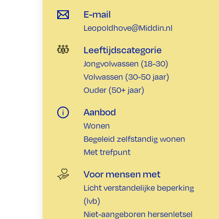
E-mail
Leopoldhove@Middin.nl
Leeftijdscategorie
Jongvolwassen (18-30)
Volwassen (30-50 jaar)
Ouder (50+ jaar)
Aanbod
Wonen
Begeleid zelfstandig wonen
Met trefpunt
Voor mensen met
Licht verstandelijke beperking
(lvb)
Niet-aangeboren hersenletsel