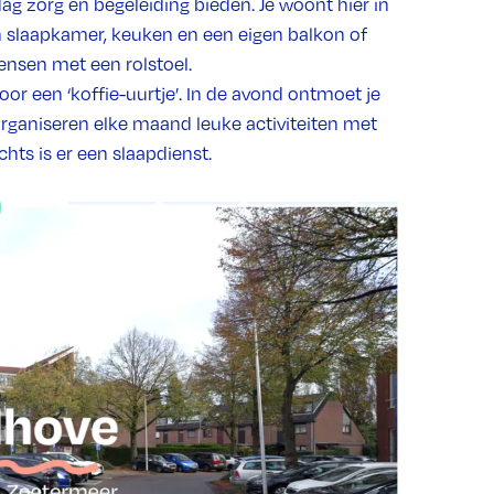
g zorg en begeleiding bieden. Je woont hier in
 slaapkamer, keuken en een eigen balkon of
nsen met een rolstoel.
or een ‘koffie-uurtje’. In de avond ontmoet je
rganiseren elke maand leuke activiteiten met
chts is er een slaapdienst.
in Zoetermeer. Dicht bij onze locatie vind je
s, apotheek en fysiotherapeut vindt. De
nel in Den Haag of Rotterdam. Onze
ok mensen zonder beperking wonen. Het
erde verdieping. In dezelfde straat als
e locatie werken we veel samen. In Zoetermeer
et een dagbestedingsindicatie.