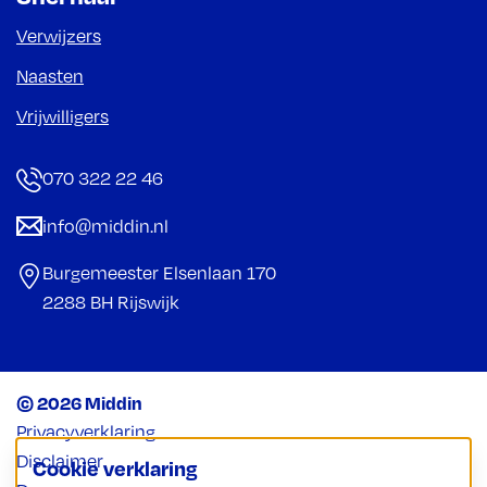
Verwijzers
Naasten
Vrijwilligers
070 322 22 46
info@middin.nl
Burgemeester Elsenlaan 170
2288 BH Rijswijk
© 2026 Middin
Privacyverklaring
Disclaimer
Cookie verklaring