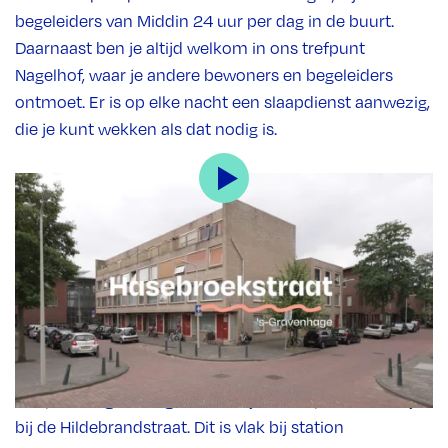
begeleiders van Middin 24 uur per dag in de buurt.
Daarnaast ben je altijd welkom in ons trefpunt
Nagelhof, waar je andere bewoners en begeleiders
ontmoet. Er is op elke nacht een slaapdienst aanwezig,
die je kunt wekken als dat nodig is.
Hoe ziet de locatie eruit?
De woningen liggen op loopafstand van het openbaar
vervoer, supermarkten en een winkelstraat. Met de bus
of tram ben je snel in de binnenstad van Den Haag,
zonder over te stappen. De kantoren van de
begeleiders zijn op de Hasebroekstraat en Neherkade.
Trefpunt Nagelhof ligt een beetje verstopt in een hofje
bij de Hildebrandstraat. Dit is vlak bij station