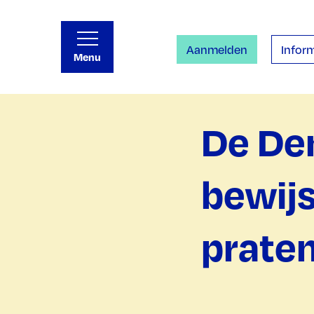
Aanmelden
Inform
Menu
De De
bewijs
prate