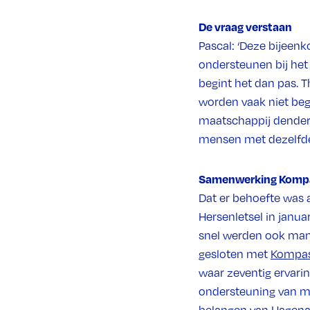
De vraag verstaan
Pascal: ‘Deze bijeen
ondersteunen bij het 
begint het dan pas. 
worden vaak niet beg
maatschappij dendert v
mensen met dezelfde 
Samenwerking Kompass
Dat er behoefte was 
Hersenletsel in janu
snel werden ook man
gesloten met
Kompas
waar zeventig ervaring
ondersteuning van ma