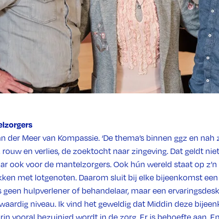
lzorgers
n der Meer van Kompassie. ‘De thema’s binnen ggz en nah zi
, rouw en verlies, de zoektocht naar zingeving. Dat geldt nie
 ook voor de mantelzorgers. Ook hún wereld staat op z’n 
ken met lotgenoten. Daarom sluit bij elke bijeenkomst een
 geen hulpverlener of behandelaar, maar een ervaringsdesku
kwaardig niveau. Ik vind het geweldig dat Middin deze bijee
arin vooral bezuinigd wordt in de zorg. Er is behoefte aan. E