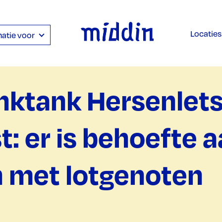
Locaties
atie voor
nktank Hersenlets
t: er is behoefte 
n met lotgenoten