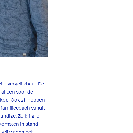
jn vergelijkbaar. De
t alleen voor de
kop. Ook zíj hebben
 familiecoach vanuit
ndige. Zo krijg je
nkomsten in stand
n wij vinden het