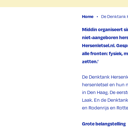
Home
De Denktank He
Middin organiseert s
niet-aangeboren hers
Hersenletsel.nl. Ges
alle fronten: fysiek, 
zetten.’
De Denktank Hersenle
hersenletsel en hun 
in Den Haag. De eers
Laak. En de Denktank
en Rodenrijs en Rott
Grote belangstelling