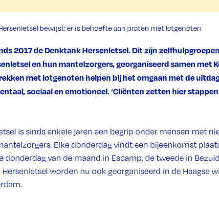
rsenletsel bewijst: er is behoefte aan praten met lotgenoten
inds 2017 de Denktank Hersenletsel. Dit zijn zelfhulpgroep
enletsel en hun mantelzorgers, georganiseerd samen met K
prekken met lotgenoten helpen bij het omgaan met de uitda
mentaal, sociaal en emotioneel. ‘Cliënten zetten hier stappen 
tsel is sinds enkele jaren een begrip onder mensen met n
mantelzorgers. Elke donderdag vindt een bijeenkomst plaat
te donderdag van de maand in Escamp, de tweede in Bezuid
 Hersenletsel worden nu ook georganiseerd in de Haagse wi
erdam.