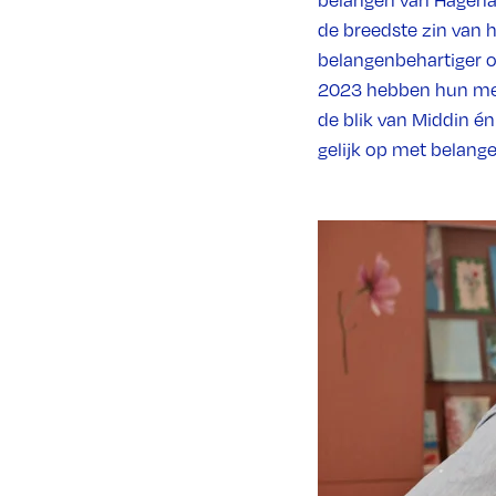
belangen van Hagenaa
de breedste zin van 
belangenbehartiger op
2023 hebben hun med
de blik van Middin é
gelijk op met belange