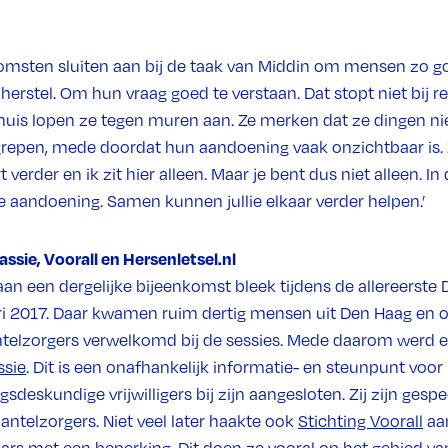
komsten sluiten aan bij de taak van Middin om mensen zo g
herstel. Om hun vraag goed te verstaan. Dat stopt niet bij re
Thuis lopen ze tegen muren aan. Ze merken dat ze dingen n
repen, mede doordat hun aandoening vaak onzichtbaar is.
erder en ik zit hier alleen. Maar je bent dus niet alleen. In
aandoening. Samen kunnen jullie elkaar verder helpen.’
ie, Voorall en Hersenletsel.nl
aan een dergelijke bijeenkomst bleek tijdens de allereerste
ari 2017. Daar kwamen ruim dertig mensen uit Den Haag en o
telzorgers verwelkomd bij de sessies. Mede daarom werd
sie
. Dit is een onafhankelijk informatie- en steunpunt voo
sdeskundige vrijwilligers bij zijn aangesloten. Zij zijn gespe
ntelzorgers. Niet veel later haakte ook
Stichting Voorall
aan