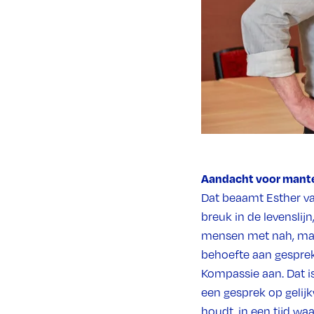
Aandacht voor mante
Dat beaamt Esther va
breuk in de levenslijn
mensen met nah, maar
behoefte aan gesprek
Kompassie aan. Dat is
een gesprek op gelij
houdt, in een tijd wa