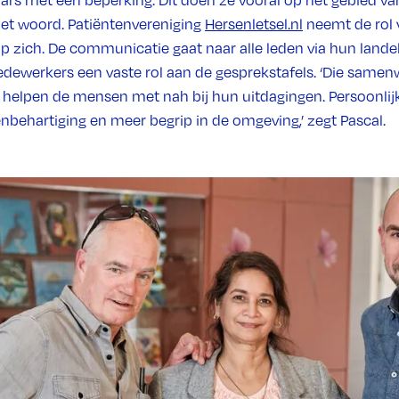
rs met een beperking. Dit doen ze vooral op het gebied van
het woord. Patiëntenvereniging
Hersenletsel.nl
neemt de rol 
 zich. De communicatie gaat naar alle leden via hun landel
ewerkers een vaste rol aan de gesprekstafels. ‘Die samen
n helpen de mensen met nah bij hun uitdagingen. Persoonlijk
nbehartiging en meer begrip in de omgeving,’ zegt Pascal.