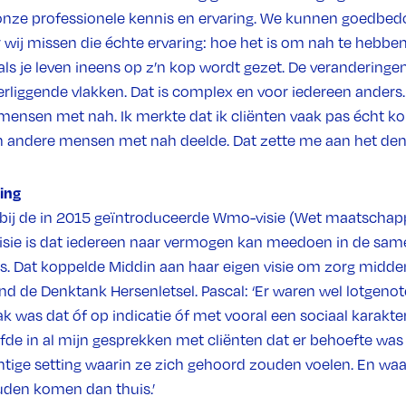
onze professionele kennis en ervaring. We kunnen goedbedo
 wij missen die échte ervaring: hoe het is om nah te hebben
ls je leven ineens op z’n kop wordt gezet. De veranderingen
liggende vlakken. Dat is complex en voor iedereen anders. 
mensen met nah. Ik merkte dat ik cliënten vaak pas écht kon
n andere mensen met nah deelde. Dat zette me aan het den
ing
n bij de in 2015 geïntroduceerde Wmo-visie (Wet maatschapp
visie is dat iedereen naar vermogen kan meedoen in de sam
is. Dat koppelde Middin aan haar eigen visie om zorg midden
ond de Denktank Hersenletsel. Pascal: ‘Er waren wel lotgen
 was dat óf op indicatie óf met vooral een sociaal karakte
efde in al mijn gesprekken met cliënten dat er behoefte was
chtige setting waarin ze zich gehoord zouden voelen. En waa
uden komen dan thuis.’