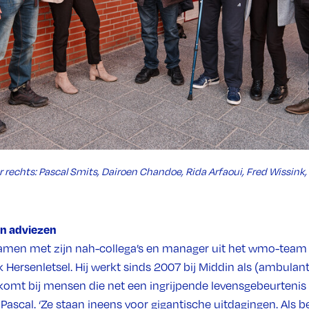
r rechts: Pascal Smits, Dairoen Chandoe, Rida Arfaoui, Fred Wissink
en adviezen
amen met zijn nah-collega’s en manager uit het wmo-team
Hersenletsel. Hij werkt sinds 2007 bij Middin als (ambulant
komt bij mensen die net een ingrijpende levensgebeurteni
Pascal. ‘Ze staan ineens voor gigantische uitdagingen. Als