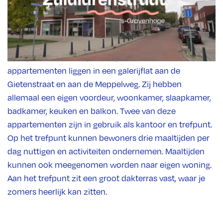
(stadsdeel Escamp) in Den Haag. Winkelcentrum
Leyweg en HagaZiekenhuis liggen op loopafstand.
Werk- en leerlocatie
Melis Stokelaan
ligt op een korte
afstand fietsen. Onze locatie is goed bereikbaar met
het openbaar vervoer, zowel per tram als bus. Onze
appartementen liggen in een galerijflat aan de
Gietenstraat en aan de Meppelweg. Zij hebben
allemaal een eigen voordeur, woonkamer, slaapkamer,
badkamer, keuken en balkon. Twee van deze
appartementen zijn in gebruik als kantoor en trefpunt.
Op het trefpunt kunnen bewoners drie maaltijden per
dag nuttigen en activiteiten ondernemen. Maaltijden
kunnen ook meegenomen worden naar eigen woning.
Aan het trefpunt zit een groot dakterras vast, waar je
zomers heerlijk kan zitten.