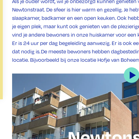
Als je ouder wordt, wil je onbezorgd kunnen genieten 
Newtonstraat. De sfeer is hier warm en gezellig. Je 
slaapkamer, badkamer en een open keuken. Ook hebbe
je eigen plek, maar kunt ook genieten van de plezier
vind je andere bewoners in onze huiskamer voor een k
Er is 24 uur per dag begeleiding aanwezig. Er is ook e
dat nodig is. De meeste bewoners hebben dagbestedin
locatie. Bijvoorbeeld bij onze locatie Hofje van Bohe
Hoe ziet de locatie eruit?
Middin-locatie Newtonstraat ligt in de wijk Valkenbos
De winkelstraten Beeklaan en Weimarstraat zijn vlakbi
loopafstand. Onze locatie bevindt zich in de servicefla
gebouw wonen ook mensen die via zorggroep Floren
zijn verdeeld over vier verdiepingen. Alle verdiepinge