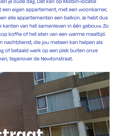
van je oude dag. Dat kan op Middin-locatie
hebt een eigen appartement, met een woonkamer,
n alle appartementen een balkon. Je hebt dus
ige kanten van het samenleven in één gebouw. Zo
op koffie of het eten van een warme maaltijd.
en nachtdienst, die jou meteen kan helpen als
g of betaald werk op een plek buiten onze
emen, tegenover de Newtonstraat.
kwartier, net buiten het centrum van Den Haag.
j. Ook haltes voor de tram en de bus liggen op
t van het verpleeghuis Jonker Frans. In ons
ce een appartement huren. De appartementen
n zijn met een lift bereikbaar. We hebben ook een