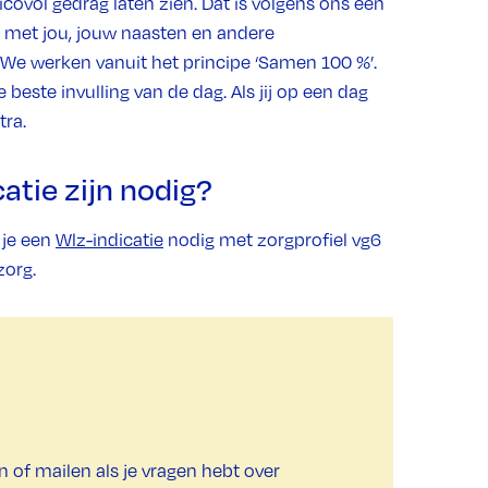
sicovol gedrag laten zien. Dat is volgens ons een
men met jou, jouw naasten en andere
We werken vanuit het principe ‘Samen 100 %’.
beste invulling van de dag. Als jij op een dag
tra.
atie zijn nodig?
 je een
Wlz-indicatie
nodig met zorgprofiel vg6
org.
en of mailen als je vragen hebt over