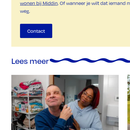
wonen bij Middin
. Of wanneer je wilt dat iemand 
weg.
Contact
Lees meer