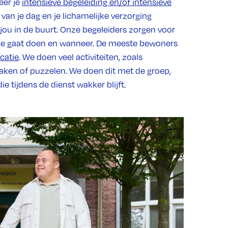
eer je
intensieve begeleiding en/of intensieve
van je dag en je lichamelijke verzorging
ij jou in de buurt. Onze begeleiders zorgen voor
wat je gaat doen en wanneer. De meeste bewoners
catie
. We doen veel activiteiten, zoals
aken of puzzelen. We doen dit met de groep,
e tijdens de dienst wakker blijft.