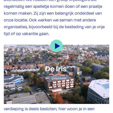
regelmatig een spelletje komen doen of een praatje
komen maken. Zij zijn een belangrijk onderdeel van
onze locatie. Ook werken we samen met andere
organisaties, bijvoorbeeld bij de besteding van je vrije
tijd of op vakantie gaan.
Hoe ziet de locatie eruit?
Middin-locatie De Iris ligt midden in een prettige,
rustige buurt in Naaldwijk. Vanuit onze locatie hebben
we een prettige relatie met de mensen en organisaties
in onze buurt. Dat vinden we belangrijk. Onze locatie
bestaat uit vier verdiepingen. Op de begane grond
hebben we een trefpunt en appartementen. De eerste
verdieping is deels besloten; hier woon je in een