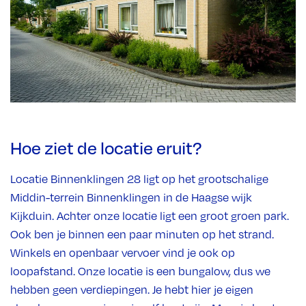
Hoe ziet de locatie eruit?
Locatie Binnenklingen 28 ligt op het grootschalige
Middin-terrein Binnenklingen in de Haagse wijk
Kijkduin. Achter onze locatie ligt een groot groen park.
Ook ben je binnen een paar minuten op het strand.
Winkels en openbaar vervoer vind je ook op
loopafstand. Onze locatie is een bungalow, dus we
hebben geen verdiepingen. Je hebt hier je eigen