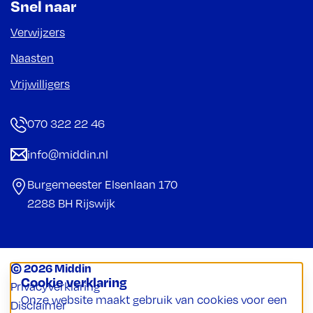
Snel naar
Verwijzers
Naasten
Vrijwilligers
070 322 22 46
info@middin.nl
Burgemeester Elsenlaan 170
2288 BH Rijswijk
© 2026 Middin
Cookie verklaring
Privacyverklaring
Onze website maakt gebruik van cookies voor een
Disclaimer