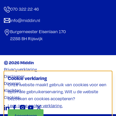
070 322 22 46
info@middin.nl
Burgemeester Elsenlaan 170
2288 BH Rijswijk
© 2026 Middin
Privacyverklaring
Disclaimer
Cookie verklaring
Doneren
Onze website maakt gebruik van cookies voor een
Klachten
optimale gebruikerservaring. Wilt u de website
Cookies
bezoeken en cookies accepteren?
Lees onze cookie verklaring.
Accepteren
Weigeren