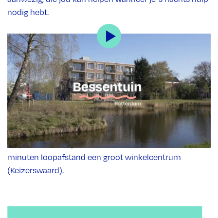
nodig hebt.
Hoe ziet de locatie eruit?
Je vindt Middin-locatie Bessentuin in de Rotterdamse
wijk IJsselmonde. Op onze woonlocatie heeft iedere
bewoner een ruim appartement. Met elkaar delen we
een tuin en een balkon. In de buurt is van alles te doen.
Ons gebouw ligt aan een groen park. Op vijf minuten
loopafstand vind je een klein winkelcentrum. En op 15
minuten loopafstand een groot winkelcentrum
(Keizerswaard).