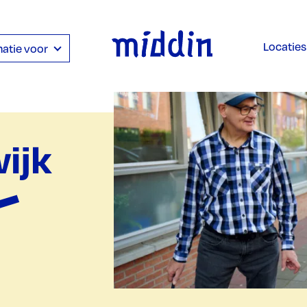
Locaties
atie voor
ijk