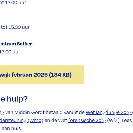
t 12.00 uur
tot 15.30 uur
entrum Saffier
 13.00 uur
wijk februari 2025 (184 KB)
e hulp?
g van Middin wordt betaald vanuit de
Wet langdurige zorg 
ndersteuning (Wmo)
en de Wet
forensische zorg
(Wfz). Lees
 aan huis.