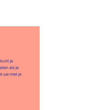
kunt je
ilen als je
dat we met je