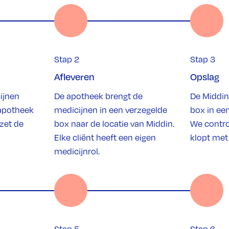
Stap 2
Stap 3
Afleveren
Opslag
cijnen
De apotheek brengt de
De Middin
 apotheek
medicijnen in een verzegelde
box in ee
zet de
box naar de locatie van Middin.
We contro
Elke cliënt heeft een eigen
klopt met 
medicijnrol.
Stap 5
Stap 6