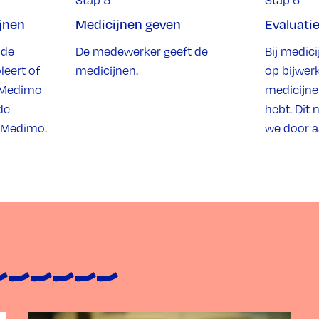
jnen
Medicijnen geven
Evaluati
 de
De medewerker geeft de
Bij medic
leert of
medicijnen.
op bijwerk
n Medimo
medicijne
de
hebt. Dit
n Medimo.
we door a