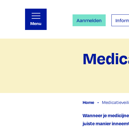
Aanmelden
Inform
Menu
Medica
Home
Medicatieveil
Wanneer je medicijnen 
juiste manier inneem