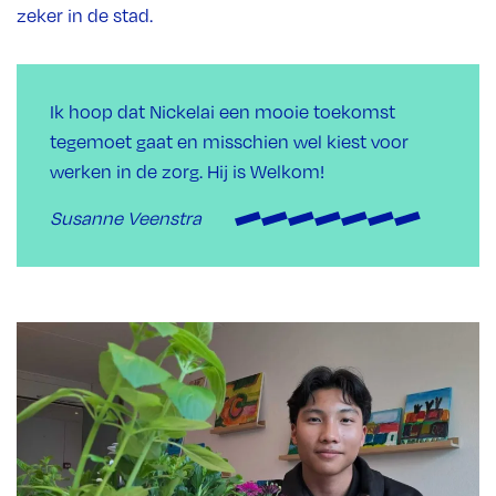
zeker in de stad.
Ik hoop dat Nickelai een mooie toekomst
tegemoet gaat en misschien wel kiest voor
werken in de zorg. Hij is Welkom!
Susanne Veenstra