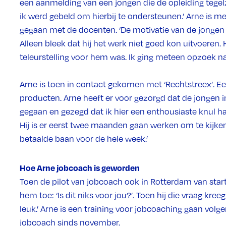
een aanmelding van een jongen die de opleiding tegelze
ik werd gebeld om hierbij te ondersteunen.’ Arne is m
gegaan met de docenten. ‘De motivatie van de jongen z
Alleen bleek dat hij het werk niet goed kon uitvoeren.
teleurstelling voor hem was. Ik ging meteen opzoek na
Arne is toen in contact gekomen met ‘Rechtstreex’. E
producten. Arne heeft er voor gezorgd dat de jongen in
gegaan en gezegd dat ik hier een enthousiaste knul ha
Hij is er eerst twee maanden gaan werken om te kijken
betaalde baan voor de hele week.’
Hoe Arne jobcoach is geworden
Toen de pilot van jobcoach ook in Rotterdam van sta
hem toe: ‘Is dit niks voor jou?’. Toen hij die vraag kre
leuk.’ Arne is een training voor jobcoaching gaan volg
jobcoach sinds november.