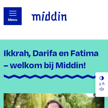
Menu
Ikkrah, Darifa en Fatima
– welkom bij Middin!
A
A