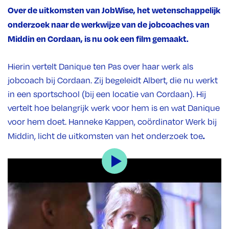
Over de uitkomsten van JobWise, het wetenschappelijk
onderzoek naar de werkwijze van de jobcoaches van
Middin en Cordaan, is nu ook een film gemaakt.
Hierin vertelt Danique ten Pas over haar werk als
jobcoach bij Cordaan. Zij begeleidt Albert, die nu werkt
in een sportschool (bij een locatie van Cordaan). Hij
vertelt hoe belangrijk werk voor hem is en wat Danique
voor hem doet. Hanneke Kappen, coördinator Werk bij
.
Middin, licht de uitkomsten van het onderzoek toe
Verbindende rol
Uit het onderzoek JobWise blijkt dat jobcoaches een
belangrijke verbindende rol spelen bij de begeleiding
van cliënten met LVB+ naar betekenisvol(le)