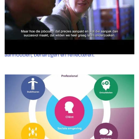
werk/daginvulling. Een jobcoach die begrijpt hoe
iemand met LVB+ denkt en handelt, is een essentiële
schakel tussen de client en een werkgever. Jobcoaches
leggen hiervoor verbindingen. Hoe ze dat doen is door
de onderzoekers beschreven in een aantal
kernbegrippen: doen, inleven, ondersteunen, vertalen,
aanhouden, behartigen en reflecteren.