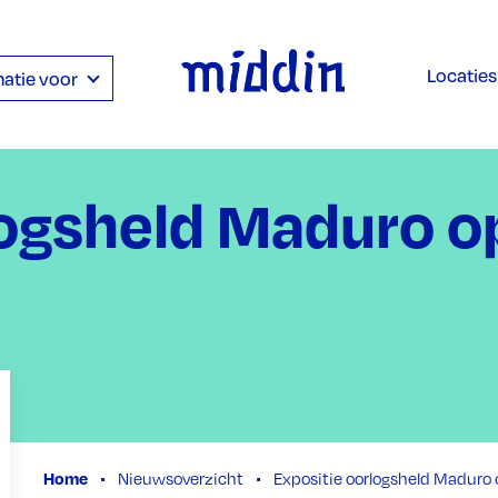
Locaties
atie voor
logsheld Maduro o
Home
Nieuwsoverzicht
Expositie oorlogsheld Maduro