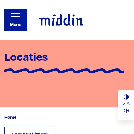
Menu
Locaties
A
A
Home
Locaties filteren