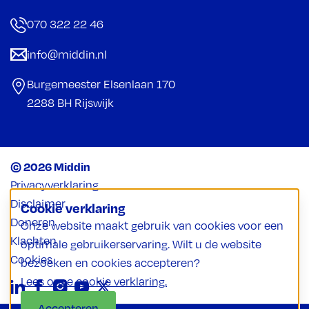
070 322 22 46
info@middin.nl
Burgemeester Elsenlaan 170
2288 BH Rijswijk
© 2026 Middin
Privacyverklaring
Disclaimer
Cookie verklaring
Doneren
Onze website maakt gebruik van cookies voor een
Klachten
optimale gebruikerservaring. Wilt u de website
Cookies
bezoeken en cookies accepteren?
Lees onze cookie verklaring.
Accepteren
Weigeren